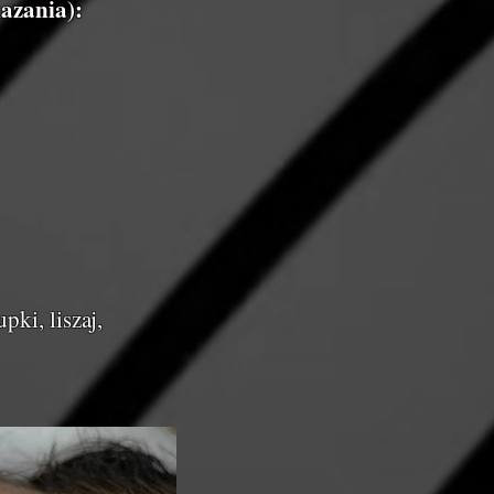
azania):
pki, liszaj,