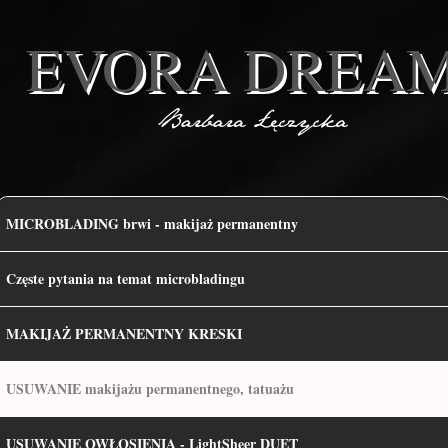
EVORA DREA
MICROBLADING brwi - makijaż permanentny
Częste pytania na temat microbladingu
MAKIJAŻ PERMANENTNY KRESKI
USUWANIE makijażu permanentnego, tatuażu
USUWANIE OWŁOSIENIA - LightSheer DUET