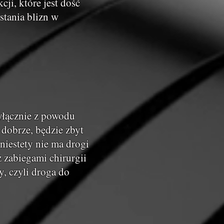
ji, które jest dość
stania blizn w
yłącznie z powodu
 dobrze, będzie zbyt
 niestety nie ma drogi
z zabiegami chirurgii
y, czyli droga do