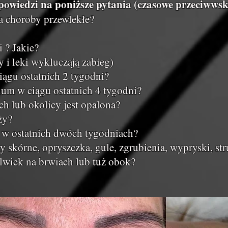
powiedzi na poniższe pytania (czasowe przeciwwsk
a choroby przewlekłe?
i ? Jakie?
y i leki wykluczają zabieg)
iągu ostatnich 2 tygodni?
ium w ciągu ostatnich 4 tygodni?
ch lub okolicy jest opalona?
ży?
k w ostatnich dwóch tygodniach?
y skórne, opryszczka, gule, zgrubienia, wypryski, stru
olwiek na brwiach lub tuż obok?