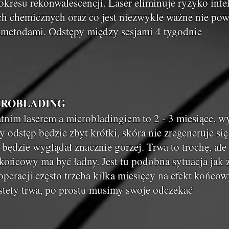
kresu rekonwalescencji. Laser eliminuje ryzyko infekc
h chemicznych oraz co jest niezwykle ważne nie pow
 metodami. Odstępy między sesjami 4 tygodnie
KROBLADING
tnim laserem a microbladingiem to 2 - 3 miesiące, w
 odstęp będzie zbyt krótki, skóra nie zregeneruje się
 będzie wyglądał znacznie gorzej. Trwa to trochę, ale
t końcowy ma być ładny. Jest tu podobna sytuacja jak 
operacji często trzeba kilka miesięcy na efekt końcow
tety trwa, po prostu musimy swoje odczekać