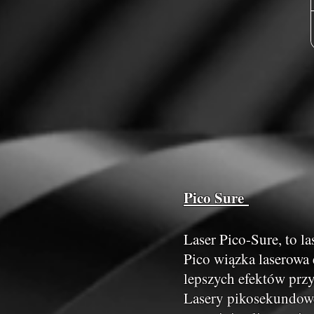
Pico Sure
Laser Pico-Sure, to 
Pico wiązka laserowa 
lepszych efektów prz
Lasery pikosekundowe