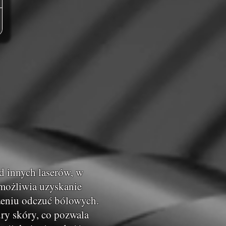
d innych laserów, w
umożliwia uzyskanie
zeniu odczuć bólowych.
ry skóry, co pozwala