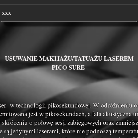
XXX
USUWANIE MAKIJAŻU/TATUAŻU LASEREM
PICO SURE
laser w technologii pikosekundowej. W odróżnieniu o
emitowana jest w pikosekundach, a fala akustyczna 
y skróceniu o połowę sesji zabiegowych oraz zmniejs
 są jedynymi laserami, które nie podnoszą temperatu