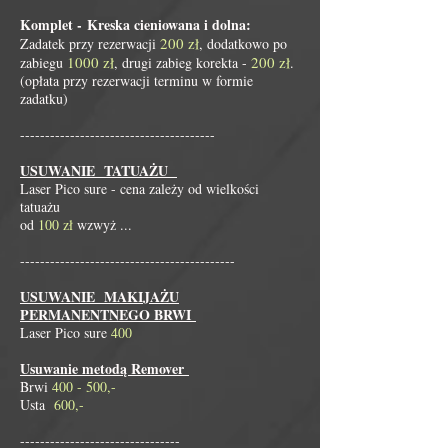
Komplet -
Kreska cieniowana i dolna:
200 zł
Zadatek przy rezerwacji
, dodatkowo po
1000 zł
200 zł
zabiegu
, drugi zabieg korekta -
.
(opłata przy rezerwacji terminu w formie
zadatku)
​​---------------------------------------
USUWANIE TATUAŻU
Laser Pico sure - cena zależy od wielkości
tatuażu
od
100 zł
wzwyż ...
-------------------------------------------
USUWANIE MAKIJAŻU
PERMANENTNEGO BRWI
Laser Pico sure
400
Usuwanie metodą Remover
Brwi
400 - 500,-
Usta
600,-
--------------------------------