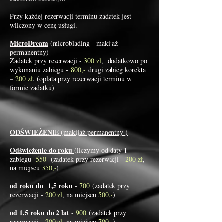
Przy każdej rezerwacji terminu zadatek jest
wliczony w cenę usługi.
MicroDream
(microblading - makijaż
permanentny)
​Zadatek przy rezerwacji -
300 zł
, dodatkowo po
wykonaniu zabiegu -
800,-
drugi zabieg korekta
–
200 zł
. (opłata przy rezerwacji terminu w
formie zadatku)
--------------------------------------------
ODŚWIEŻENIE
(makijaż permanentny )
Odświeżenie do roku
(liczymy od daty 1
zabiegu-
550
(zadatek przy rezerwacji -
200 zł
,
na miejscu
350,-
)
od roku do 1,5 roku
-
700
(zadatek przy
rezerwacji -
200 zł
, na miejscu
500,-
)
od 1,5 roku do 2 lat
-
900
(zadatek przy
rezerwacji -
200 zł
, na miejscu
700
,-
)