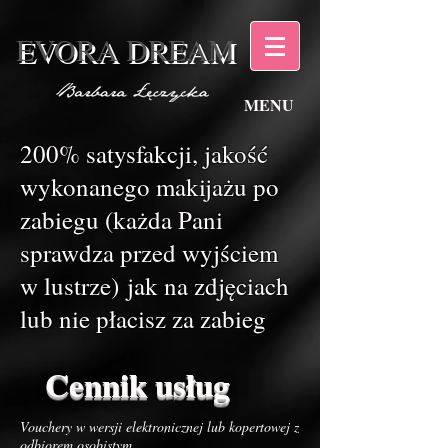
EVORA DREAM
MENU
200% satysfakcji, jakość
wykonanego makijażu po
zabiegu (każda Pani
sprawdza przed wyjściem
w lustrze) jak na zdjęciach
lub nie płacisz za zabieg
Cennik usług
Vouchery w wersji elektronicznej lub kopertowej z
odbiorem osobistym