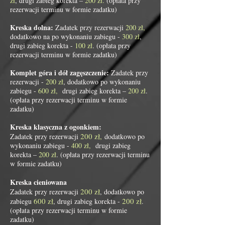
zł
, drugi zabieg korekta –
200 zł.
(opłata przy
rezerwacji terminu w formie zadatku)
Kreska dolna:
Zadatek przy rezerwacji
200 zł,
dodatkowo na po wykonaniu zabiegu -
300 zł
,
drugi zabieg korekta -
100 zł
. (opłata przy
rezerwacji terminu w formie zadatku)
Komplet góra i dół zagęszczenie:
Zadatek przy
rezerwacji -
200 zł
, dodatkowo po wykonaniu
zabiegu -
600 zł,
drugi zabieg korekta –
200 zł
.
(opłata przy rezerwacji terminu w formie
zadatku)
Kreska klasyczna z ogonkiem:
200 zł,
Zadatek przy rezerwacji
dodatkowo po
wykonaniu zabiegu -
400 zł,
drugi zabieg
korekta –
200 zł
. (opłata przy rezerwacji terminu
w formie zadatku)
Kreska cieniowana
200 zł
Zadatek przy rezerwacji
, dodatkowo po
600 zł
200 zł
zabiegu
, drugi zabieg korekta -
.
(opłata przy rezerwacji terminu w formie
zadatku)