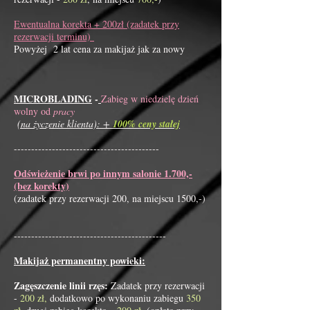
Ewentualna korekta + 200zł (zadatek przy
rezerwacji terminu)
Powyżej 2 lat cena za makijaż jak za nowy
MICROBLADING
-
Zabieg w niedzielę dzień
wolny od
pracy
(na życzenie klienta): +
100% ceny stałej
------------------------------------------
Odświeżenie brwi po innym salonie 1.700,-
(bez korekty)
(zadatek przy rezerwacji 200, na miejscu 1500,-)
--------------------------------------------
Makijaż permanentny powieki:
Zagęszczenie linii rzęs:
Zadatek przy rezerwacji
-
200 zł,
dodatkowo po wykonaniu zabiegu
350