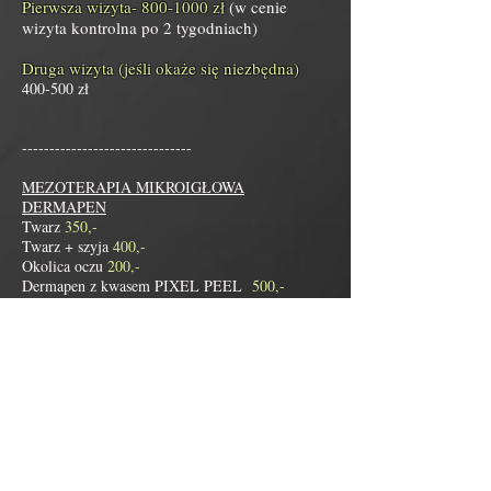
Pierwsza wizyta-
800-1000
zł
(w cenie
wizyta kontrolna po 2 tygodniach)
Druga wizyta (jeśli okaże się niezbędna)
400-500 zł
​-------------------------------
MEZOTERAPIA MIKROIGŁOWA
DERMAPEN
Twarz
350,-
Twarz + szyja
400,-
Okolica oczu
200,-
Dermapen z kwasem PIXEL PEEL
500,-
------------------------------
Zabiegi epilacji laserowej LightSheer DUET
wąsik
100,-
twarz
100,-
szyja
100,-
ramiona
200,-