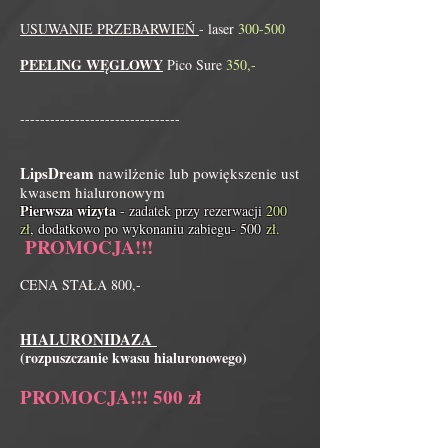
USUWANIE PRZEBARWIEŃ
- laser
300-500
PEELING WĘGLOWY
Pico Sure
350,-
--------------------------------
LipsDream
nawilżenie lub powiększenie ust
kwasem hialuronowym
Pierwsza wizyta
- zadatek przy rezerwacji
200
zł
, dodatkowo po wykonaniu zabiegu- 500
zł.
PROMOCJA!!!
CENA STAŁA 800,-
H
IALURONIDAZA
(rozpuszczanie kwasu hialuronowego)
PROMOCJA!!! 500 zł