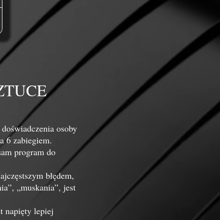
ZTUCE
i doświadczenia osoby
a 6 zabiegiem.
 sam program do
Najczęstszym błędem,
ia”, „muskania”, jest
 napięty lepiej