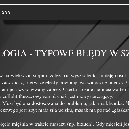
XXX
OGIA - TYPOWE BŁĘDY W S
 w największym stopniu zależą od wyszkolenia, umiejętności 
i zaczynasz, pierwsze efekty powinny być widoczne między 3 
mem jest wykonywany zabieg. Często stosuje się masowo ten
 cellulit tłuszczowy sam drenaż jest niewystarczający.
a. Musi być ona dostosowana do problemu, jaki ma klientka. 
zczowego jest zbyt mała siła ucisku, masaż ma postać „głaskan
ięcia mięśnia w trakcie masażu (np. brzuch). Gdy mięsień jest