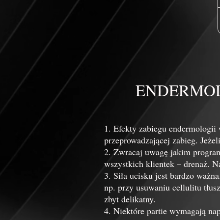
ENDERMOL
1. Efekty zabiegu endermologii
przeprowadzającej zabieg. Jeżel
2. Zwracaj uwagę jakim progra
wszystkich klientek – drenaż. Na
3. Siła ucisku jest bardzo ważn
np. przy usuwaniu cellulitu tłus
zbyt delikatny.
4. Niektóre partie wymagają nap