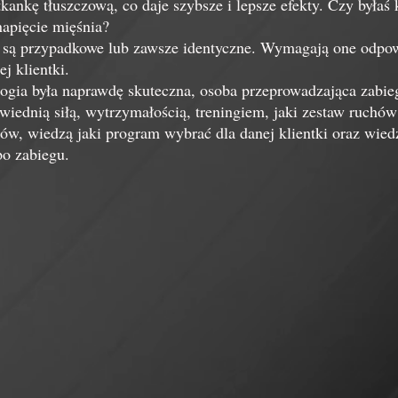
kankę tłuszczową, co daje szybsze i lepsze efekty. Czy byłaś
napięcie mięśnia?
e są przypadkowe lub zawsze identyczne. Wymagają one odp
j klientki.
gia była naprawdę skuteczna, osoba przeprowadzająca zabie
iednią siłą, wytrzymałością, treningiem, jaki zestaw ruchó
tów, wiedzą jaki program wybrać dla danej klientki oraz wied
 po zabiegu.