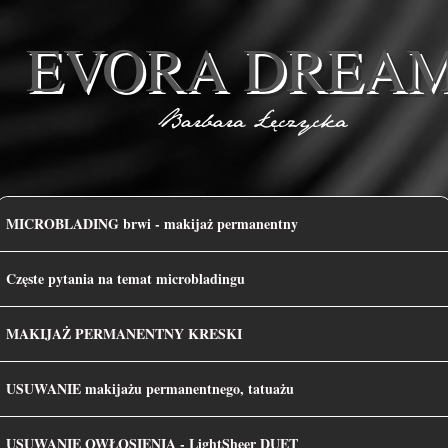
EVORA DREA
MICROBLADING brwi - makijaż permanentny
Częste pytania na temat microbladingu
MAKIJAŻ PERMANENTNY KRESKI
USUWANIE makijażu permanentnego, tatuażu
USUWANIE OWŁOSIENIA - LightSheer DUET