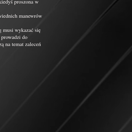
 kiedyś proszona w
owiednich manewrów
g musi wykazać się
w prowadzi do
zą na temat zaleceń